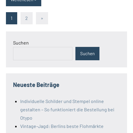
Seitennummerierung
Nächste
1
2
»
Beiträge
der
Beiträge
Suchen
Suchen
Neueste Beiträge
Individuelle Schilder und Stempel online
gestalten – So funktioniert die Bestellung bei
Otypo
Vintage-Jagd: Berlins beste Flohmärkte