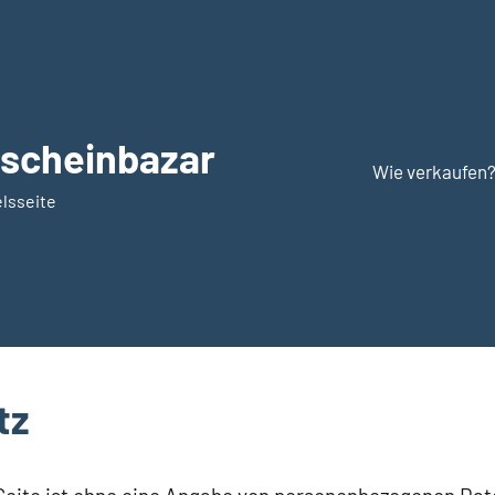
scheinbazar
Wie verkaufen
lsseite
tz