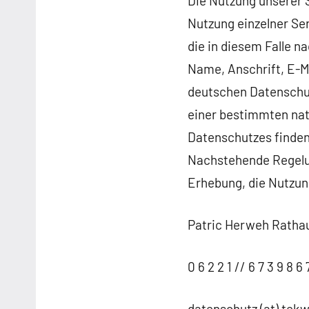
Die Nutzung unserer 
Nutzung einzelner Se
die in diesem Falle 
Name, Anschrift, E-M
deutschen Datenschut
einer bestimmten nat
Datenschutzes finde
Nachstehende Regelun
Erhebung, die Nutzun
Patric Herweh Rathau
0 6 2 2 1 // 6 7 3 9 8 6 
datenschutz (at) tek