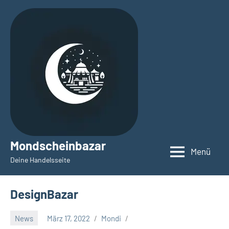
Zum
Inhalt
springen
Mondscheinbazar
Menü
Deine Handelsseite
DesignBazar
News
März 17, 2022
Mondi